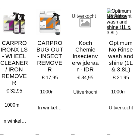
Uitverkocht
Uitverkocht
CARPRO
CARPRO
Koch
Optimum
IRONX LS
BUG-OUT
Chemie
No Rinse
- WHEEL
- INSECT
Insectenv
wash and
CLEANER
REMOVE
erwijderaa
shine (1L
/ IRON
R
r - IDR
& 3.8L)
REMOVE
€ 17,95
€ 84,95
€ 21,95
R
€ 32,95
Uitverkocht
In winkelwagen
Uitverkocht
In winkelwagen