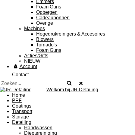
Emmers
Foam Guns
Opbergen
Cadeaubonnen
Overige
Machines
Hogedrukreinigers & Accesoires
Blowers
Tornado's
Foam Guns
Acties/Gifts
NIEUW!
Account
Contact
Welkom bij JR-Detailing
Home
PPF
Coatings
Transport
Storage
Detailing
Handwassen
Dieptereiniging