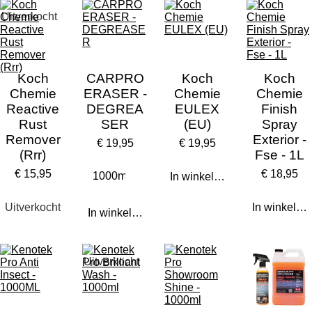
Uitverkocht
Koch
CARPRO
Koch
Koch
Chemie
ERASER -
Chemie
Chemie
Reactive
DEGREA
EULEX
Finish
Rust
SER
(EU)
Spray
Remover
Exterior -
€ 19,95
€ 19,95
(Rrr)
Fse - 1L
€ 15,95
€ 18,95
In winkelwagen
Uitverkocht
In winkelw
In winkelwagen
Uitverkocht