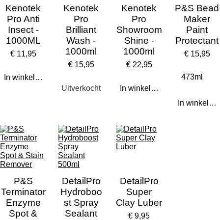
Kenotek
Kenotek
Kenotek
P&S Bead
Pro Anti
Pro
Pro
Maker
Insect -
Brilliant
Showroom
Paint
1000ML
Wash -
Shine -
Protectant
1000ml
1000ml
€ 11,95
€ 15,95
€ 15,95
€ 22,95
In winkelwagen
Uitverkocht
In winkelwagen
In winkelw
P&S
DetailPro
DetailPro
Terminator
Hydroboo
Super
Enzyme
st Spray
Clay Luber
Spot &
Sealant
€ 9,95