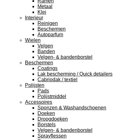
Ramen
Metaal
Klei
Interieur
Reinigen
Beschermen
Autoparfum
Wielen
Velgen
Banden
Velgen- & bandenborstel
Beschermen
Coatings
Lak bescherming / Quick detailers
Cabriodak / textiel
Polijsten
Pads
Polijstmiddel
Accessoires
Sponzen & Washandschoenen
Doeken
Droogdoeken
Borstels
Velgen- & bandenborstel
Sprayflessen