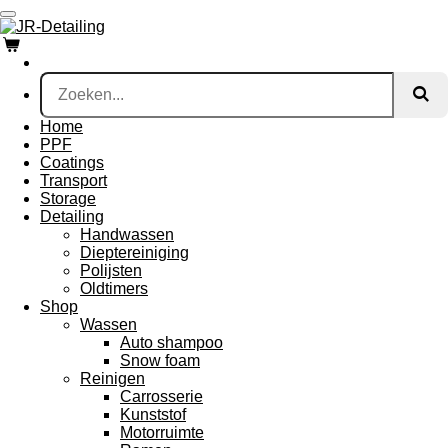
Ga
direct
naar
de
hoofdinhoud
Home
PPF
Coatings
Transport
Storage
Detailing
Handwassen
Dieptereiniging
Polijsten
Oldtimers
Shop
Wassen
Auto shampoo
Snow foam
Reinigen
Carrosserie
Kunststof
Motorruimte