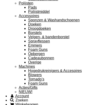
Polijsten
Pads
Polijstmiddel
Accessoires
Sponzen & Washandschoenen
Doeken
Droogdoeken
Borstels
Velgen- & bandenborstel
Sprayflessen
Emmers
Foam Guns
Opbergen
Cadeaubonnen
Overige
Machines
Hogedrukreinigers & Accesoires
Blowers
Tornado's
Foam Guns
Acties/Gifts
NIEUW!
Account
Zoeken
Winkelwagen