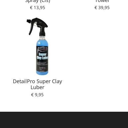
Spray (Cls)
Towel
€ 13,95
€ 39,95
DetailPro Super Clay
Luber
€ 9,95