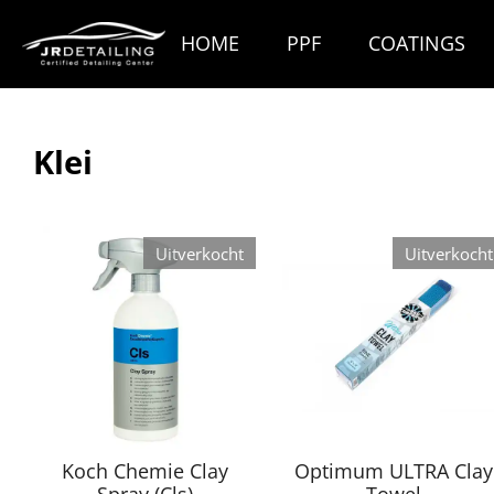
Ga
HOME
PPF
COATINGS
direct
naar
de
hoofdinhoud
Klei
Uitverkocht
Uitverkocht
Koch Chemie Clay
Optimum ULTRA Clay