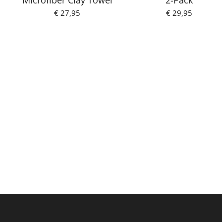
Microfiber Clay Towel
2-Pack
€ 27,95
€ 29,95