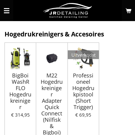
Ga
direct
naar
de
Hogedrukreinigers & Accesoires
hoofdinhoud
Uitverkocht
BigBoi
M22
Professi
WashR
Hogedru
oneel
FLO
kreinige
Hogedru
Hogedru
r
kpistool
kreinige
Adapter
(Short
r
Quick
Trigger)
Connect
€ 314,95
€ 69,95
(Nilfisk
&
Bigboi)