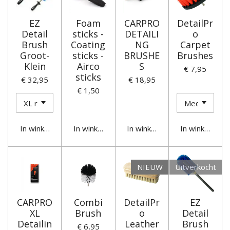
EZ
Foam
CARPRO
DetailPr
Detail
sticks -
DETAILI
o
Brush
Coating
NG
Carpet
Groot-
sticks -
BRUSHE
Brushes
Klein
Airco
S
€ 7,95
sticks
€ 32,95
€ 18,95
€ 1,50
In winkelwagen
In winkelwagen
In winkelwagen
In winkelwag
NIEUW
Uitverkocht
CARPRO
Combi
DetailPr
EZ
XL
Brush
o
Detail
Detailin
Leather
Brush
€ 6,95