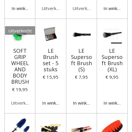
In winkelwagen
Uitverkocht
Uitverkocht
In winkelwag
Uitverkocht
SOFT
LE
LE
LE
GRIP
Brush
Superso
Superso
WHEEL
set - 5
ft Brush
ft Brush
AND
stuks
(S)
(XL)
BODY
€ 15,95
€ 7,95
€ 9,95
BRUSH
€ 19,95
Uitverkocht
In winkelwagen
In winkelwagen
In winkelwag