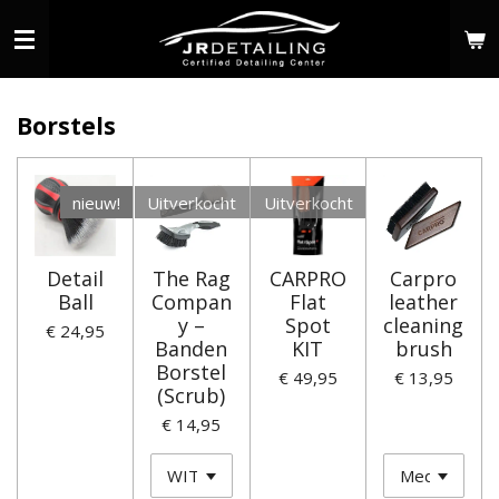
Ga
direct
naar
de
Borstels
hoofdinhoud
nieuw!
Uitverkocht
Uitverkocht
Detail
The Rag
CARPRO
Carpro
Ball
Compan
Flat
leather
y –
Spot
cleaning
€ 24,95
Banden
KIT
brush
Borstel
€ 49,95
€ 13,95
(Scrub)
€ 14,95