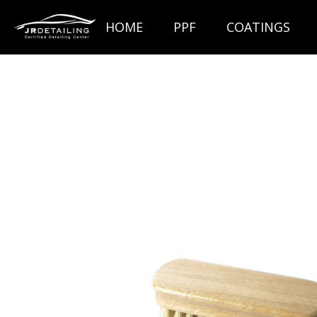
Ga
HOME
PPF
COATINGS
direct
naar
de
hoofdinhoud