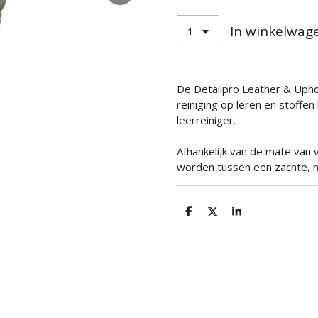
In winkelwag
De Detailpro Leather & Upho
reiniging op leren en stoffen
leerreiniger.
Afhankelijk van de mate van 
worden tussen een zachte, 
D
D
S
e
e
h
l
e
a
e
l
r
n
e