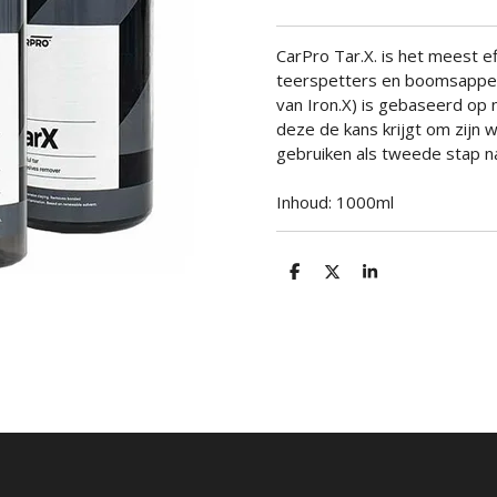
CarPro Tar.X. is het meest e
teerspetters en boomsappen
van Iron.X) is gebaseerd op n
deze de kans krijgt om zijn we
gebruiken als tweede stap na
Inhoud: 1000ml
D
D
S
e
e
h
l
e
a
e
l
r
n
e