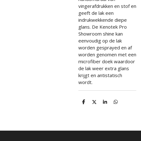
vingerafdrukken en stof en
geeft de lak een
indrukwekkende diepe
glans. De Kenotek Pro
Showroom shine kan
eenvoudig op de lak
worden gesprayed en af
worden genomen met een
microfiber doek waardoor
de lak weer extra glans
krijgt en antistatisch
wordt.
D
D
S
D
e
e
h
e
l
e
a
l
e
l
r
e
n
e
n