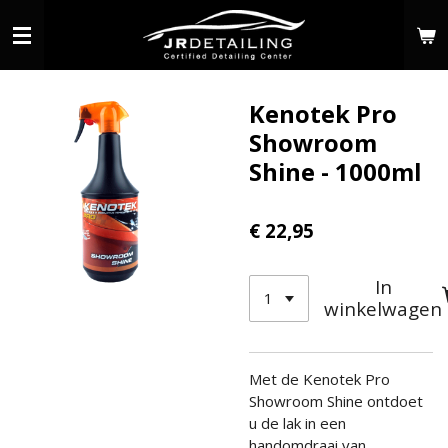
Ga
direct
naar
de
Kenotek Pro
hoofdinhoud
Showroom
Shine - 1000ml
€ 22,95
In
winkelwagen
Met de Kenotek Pro
Showroom Shine ontdoet
u de lak in een
handomdraai van