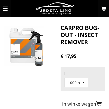
Ga
direct
naar
de
CARPRO BUG-
hoofdinhoud
OUT - INSECT
REMOVER
€ 17,95
I
In winkelwagen