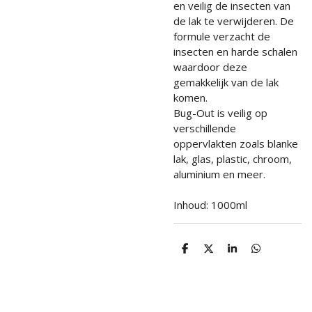
en veilig de insecten van
de lak te verwijderen. De
formule verzacht de
insecten en harde schalen
waardoor deze
gemakkelijk van de lak
komen.
Bug-Out is veilig op
verschillende
oppervlakten zoals blanke
lak, glas, plastic, chroom,
aluminium en meer.
Inhoud: 1000ml
D
D
S
D
e
e
h
e
l
e
a
l
e
l
r
e
n
e
n