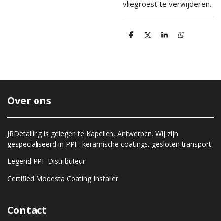
vliegroest te verwijderen.
D
D
S
D
e
e
h
e
l
e
a
l
e
l
r
e
n
e
n
Over ons
JRDetailing is gelegen te Kapellen, Antwerpen. Wij zijn
gespecialiseerd in PPF, keramische coatings, gesloten transport.
Legend PPF Distributeur
Certified Modesta Coating Installer
Contact