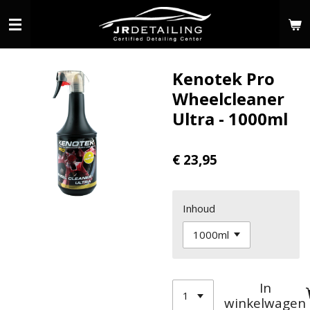
Ga
direct
naar
de
Kenotek Pro
hoofdinhoud
Wheelcleaner
Ultra - 1000ml
€ 23,95
Inhoud
In
winkelwagen