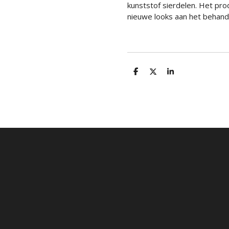
kunststof sierdelen. Het pro
nieuwe looks aan het behand
D
D
S
e
e
h
l
e
a
e
l
r
n
e