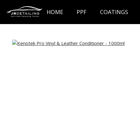
Ga
HOME
PPF
COATINGS
direct
naar
de
hoofdinhoud