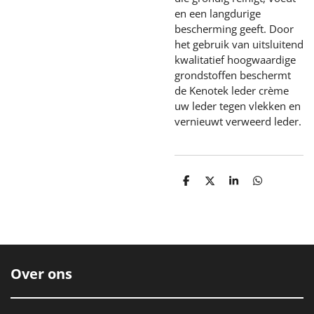
en een langdurige
bescherming geeft. Door
het gebruik van uitsluitend
kwalitatief hoogwaardige
grondstoffen beschermt
de Kenotek leder crème
uw leder tegen vlekken en
vernieuwt verweerd leder.
D
D
S
D
e
e
h
e
l
e
a
l
e
l
r
e
n
e
n
Over ons