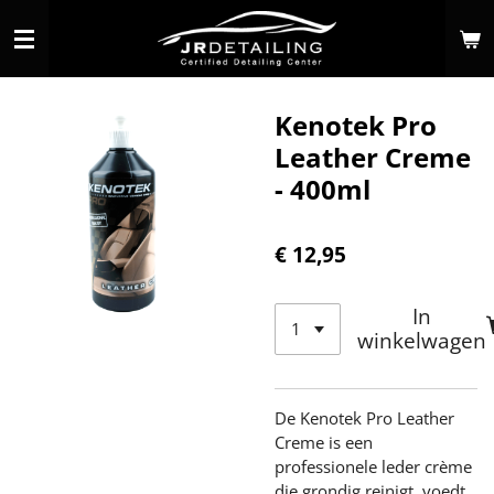
Ga
direct
naar
de
Kenotek Pro
hoofdinhoud
Leather Creme
- 400ml
€ 12,95
In
winkelwagen
De Kenotek Pro Leather
Creme is een
professionele leder crème
die grondig reinigt, voedt