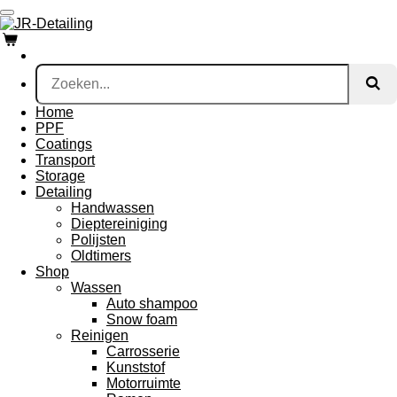
Ga
direct
naar
de
hoofdinhoud
Home
PPF
Coatings
Transport
Storage
Detailing
Handwassen
Dieptereiniging
Polijsten
Oldtimers
Shop
Wassen
Auto shampoo
Snow foam
Reinigen
Carrosserie
Kunststof
Motorruimte