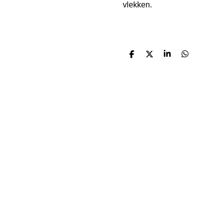
vlekken.
D
D
S
D
e
e
h
e
l
e
a
l
e
l
r
e
n
e
n
Over ons
JRDetailing is gelegen te Kapellen, Antwerpen. Wij zijn
gespecialiseerd in PPF, keramische coatings, gesloten
transport.
Legend PPF Distributeur
Certified Modesta Coating Installer
Contact