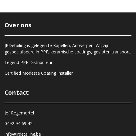
e
l
r
e
n
e
n
Over ons
JRDetailing is gelegen te Kapellen, Antwerpen. Wij zijn
gespecialiseerd in PPF, keramische coatings, gesloten transport.
Legend PPF Distributeur
Certified Modesta Coating Installer
Contact
Jef Regemortel
0492 94 69 42
info@jrdetailing.be