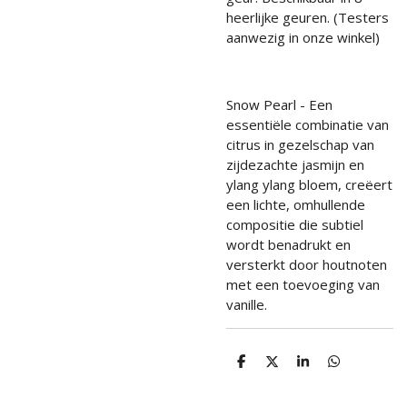
heerlijke geuren. (Testers
aanwezig in onze winkel)
Snow Pearl - Een
essentiële combinatie van
citrus in gezelschap van
zijdezachte jasmijn en
ylang ylang bloem, creëert
een lichte, omhullende
compositie die subtiel
wordt benadrukt en
versterkt door houtnoten
met een toevoeging van
vanille.
D
D
S
D
e
e
h
e
l
e
a
l