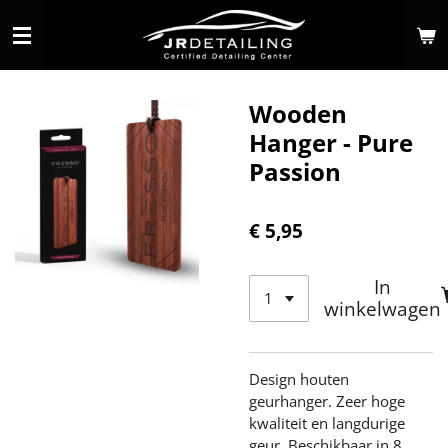
Ga
direct
naar
de
Wooden
hoofdinhoud
Hanger - Pure
Passion
€ 5,95
In
winkelwagen
Design houten
geurhanger. Zeer hoge
kwaliteit en langdurige
geur. Beschikbaar in 8