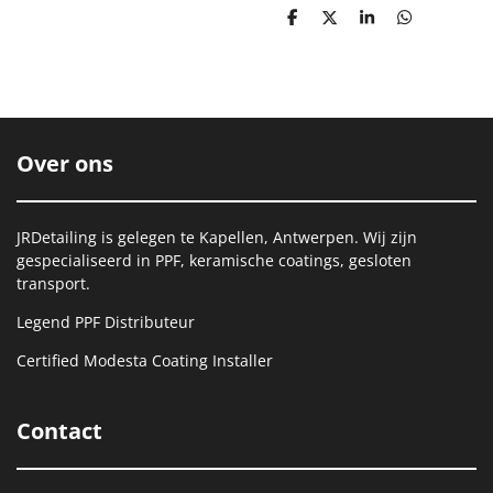
D
D
S
D
e
e
h
e
l
e
a
l
e
l
r
e
n
e
n
Over ons
JRDetailing is gelegen te Kapellen, Antwerpen. Wij zijn
gespecialiseerd in PPF, keramische coatings, gesloten
transport.
Legend PPF Distributeur
Certified Modesta Coating Installer
Contact