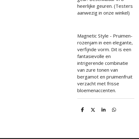
heerlijke geuren. (Testers
aanwezig in onze winkel)
Magnetic Style - Pruimen-
rozenjam in een elegante,
verfijnde vorm. Dit is een
fantasievolle en
intrigerende combinatie
van zure tonen van
bergamot en pruimenfruit
verzacht met frisse
bloemenaccenten.
D
D
S
D
e
e
h
e
l
e
a
l
e
l
r
e
n
e
n