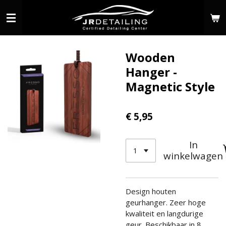
Ga
direct
naar
de
Wooden
hoofdinhoud
Hanger -
Magnetic Style
€ 5,95
In
winkelwagen
Design houten
geurhanger. Zeer hoge
kwaliteit en langdurige
geur. Beschikbaar in 8