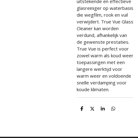
uitstekende en effectieve
glasreiniger op waterbasis
die wegfilm, rook en vuil
verwijdert. True Vue Glass
Cleaner kan worden
verdund, afhankelijk van
de gewenste prestaties.
True Vue is perfect voor
zowel warm als koud weer
toepassingen met een
langere werktijd voor
warm weer en voldoende
snelle verdamping voor
koude klimaten.
D
D
S
D
e
e
h
e
l
e
a
l
e
l
r
e
n
e
n