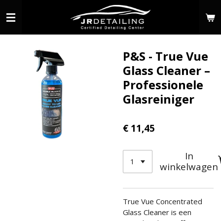
Ga
direct
naar
de
P&S - True Vue
hoofdinhoud
Glass Cleaner –
Professionele
Glasreiniger
€ 11,45
In
winkelwagen
True Vue Concentrated
Glass Cleaner is een