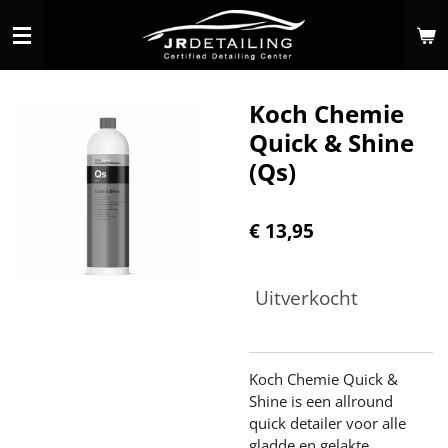
Ga
direct
naar
de
Koch Chemie
hoofdinhoud
Quick & Shine
(Qs)
€ 13,95
Uitverkocht
Koch Chemie Quick &
Shine is een allround
quick detailer voor alle
gladde en gelakte