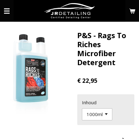
Ga
direct
naar
de
P&S - Rags To
hoofdinhoud
Riches
Microfiber
Detergent
€ 22,95
Inhoud