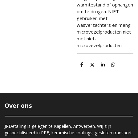
warmtestand of ophangen
om te drogen. NIET
gebruiken met
wasverzachters en meng
microvezelproducten niet
met niet-
microvezelproducten.
D
D
S
D
e
e
h
e
l
e
a
l
e
l
r
e
n
e
n
Over ons
JRDetailing is gelegen te Kapellen, Antwerpen. Wij zijn
gespecialiseerd in PPF, keramische coatings, gesloten transport.