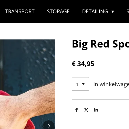
TRANSPORT
STORAGE
DETAILING
Big Red Sp
€ 34,95
In winkelwag
D
D
S
e
e
h
l
e
a
e
l
r
n
e