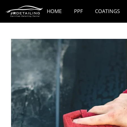
Ga
HOME
PPF
COATINGS
direct
naar
de
hoofdinhoud