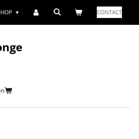
SHOP
CONTACT
onge
en