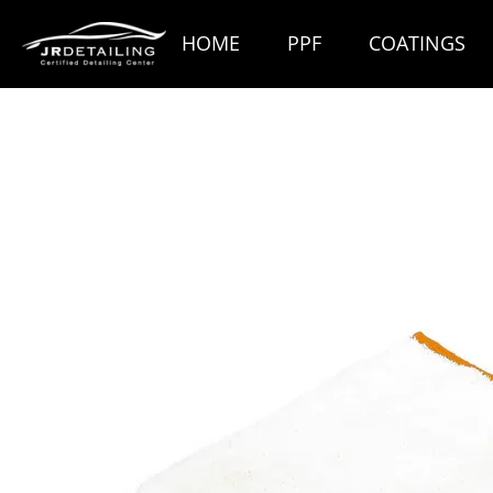
Ga
HOME
PPF
COATINGS
direct
naar
de
hoofdinhoud