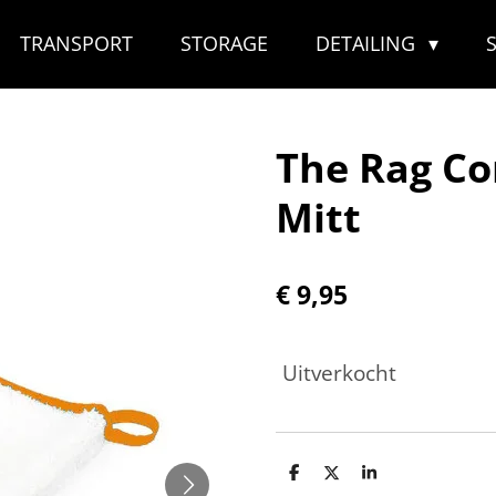
TRANSPORT
STORAGE
DETAILING
The Rag Co
Mitt
€ 9,95
Uitverkocht
D
D
S
e
e
h