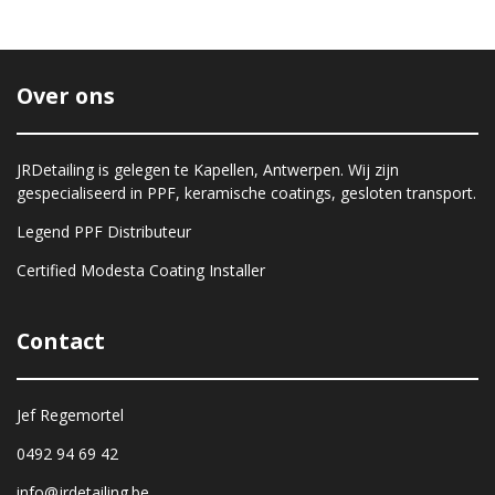
e
l
r
e
n
e
n
Over ons
JRDetailing is gelegen te Kapellen, Antwerpen. Wij zijn
gespecialiseerd in PPF, keramische coatings, gesloten transport.
Legend PPF Distributeur
Certified Modesta Coating Installer
Contact
Jef Regemortel
0492 94 69 42
info@jrdetailing.be