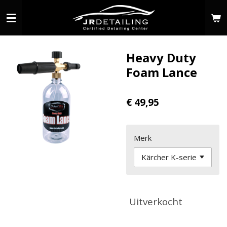
Ga
direct
naar
de
Heavy Duty
hoofdinhoud
Foam Lance
€ 49,95
Merk
Uitverkocht