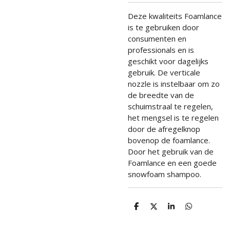
Deze kwaliteits Foamlance
is te gebruiken door
consumenten en
professionals en is
geschikt voor dagelijks
gebruik. De verticale
nozzle is instelbaar om zo
de breedte van de
schuimstraal te regelen,
het mengsel is te regelen
door de afregelknop
bovenop de foamlance.
Door het gebruik van de
Foamlance en een goede
snowfoam shampoo.
D
D
S
D
e
e
h
e
l
e
a
l