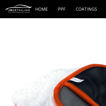
Ga
HOME
PPF
COATINGS
direct
naar
de
hoofdinhoud