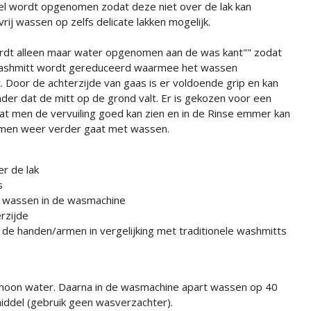
zel wordt opgenomen zodat deze niet over de lak kan
rij wassen op zelfs delicate lakken mogelijk.
rdt alleen maar water opgenomen aan de was kant"" zodat
washmitt wordt gereduceerd waarmee het wassen
. Door de achterzijde van gaas is er voldoende grip en kan
r dat de mitt op de grond valt. Er is gekozen voor een
dat men de vervuiling goed kan zien en in de Rinse emmer kan
men weer verder gaat met wassen.
er de lak
s
e wassen in de wasmachine
rzijde
de handen/armen in vergelijking met traditionele washmitts
choon water. Daarna in de wasmachine apart wassen op 40
ddel (gebruik geen wasverzachter).