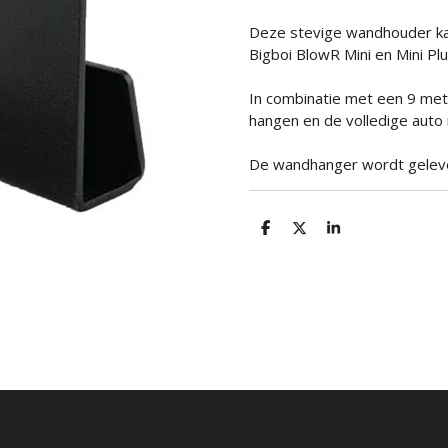
Deze stevige wandhouder ka
Bigboi BlowR Mini en Mini Plu
In combinatie met een 9 mete
hangen en de volledige auto 
De wandhanger wordt gelever
D
D
S
e
e
h
l
e
a
e
l
r
n
e