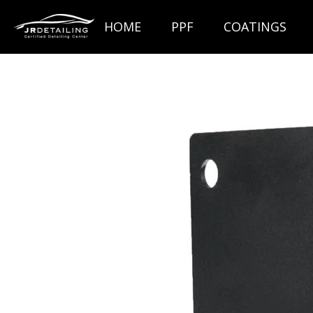
Ga
HOME
PPF
COATINGS
direct
naar
de
hoofdinhoud