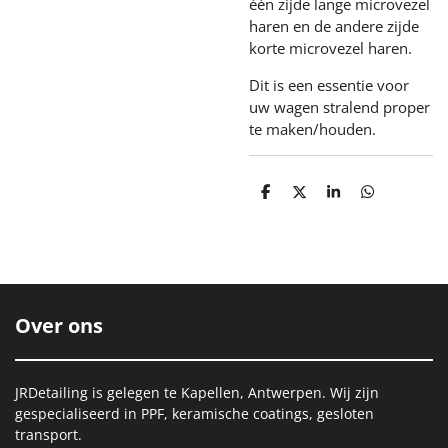
één zijde lange microvezel
haren en de andere zijde
korte microvezel haren.
Dit is een essentie voor
uw wagen stralend proper
te maken/houden.
D
D
S
D
e
e
h
e
l
e
a
l
e
l
r
e
n
e
n
Over ons
JRDetailing is gelegen te Kapellen, Antwerpen. Wij zijn
gespecialiseerd in PPF, keramische coatings, gesloten
transport.