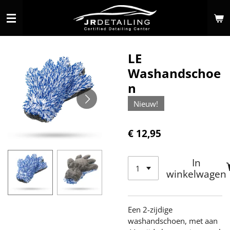
Ga
direct
naar
de
LE
hoofdinhoud
Washandschoe
n
Nieuw!
€ 12,95
In
winkelwagen
Een 2-zijdige
washandschoen, met aan