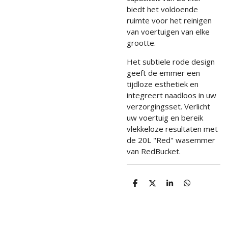
biedt het voldoende
ruimte voor het reinigen
van voertuigen van elke
grootte.
Het subtiele rode design
geeft de emmer een
tijdloze esthetiek en
integreert naadloos in uw
verzorgingsset. Verlicht
uw voertuig en bereik
vlekkeloze resultaten met
de 20L "Red" wasemmer
van RedBucket.
D
D
S
D
e
e
h
e
l
e
a
l
e
l
r
e
n
e
n