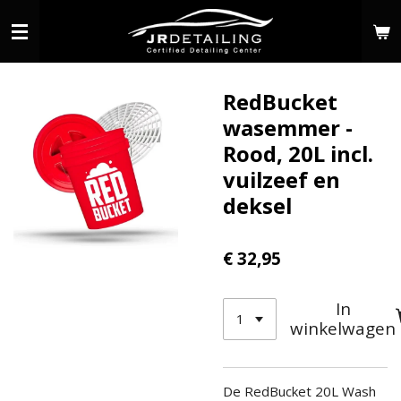
Ga
direct
naar
de
RedBucket
hoofdinhoud
wasemmer -
Rood, 20L incl.
vuilzeef en
deksel
€ 32,95
In
winkelwagen
De RedBucket 20L Wash