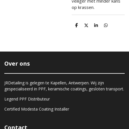
veiliger met minder kans
op krassen.
D
D
S
D
e
e
h
e
l
e
a
l
e
l
r
e
n
e
n
Over ons
JRDetailing is gelegen te Kapellen, Antwerpen. Wij zijn
gespecialiseerd in PPF, keramische coatings, gesloten transport.
Legend PPF Distributeur
Certified Modesta Coating Installer
Contact