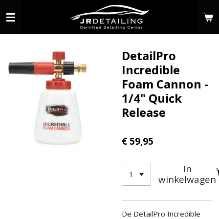
Ga
direct
naar
de
DetailPro
hoofdinhoud
Incredible
Foam Cannon -
1/4" Quick
Release
€ 59,95
In
winkelwagen
De DetailPro Incredible