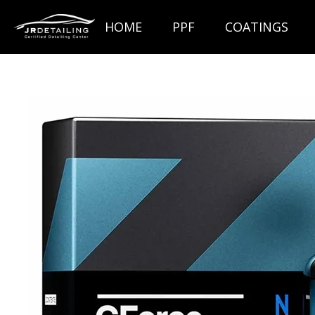
Ga
HOME
PPF
COATINGS
direct
naar
de
hoofdinhoud