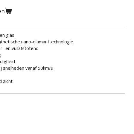
en
en glas
thetische nano-diamanttechnologie.
- en vuilafstotend
g
digheid
ij snelheden vanaf 50km/u
 zicht