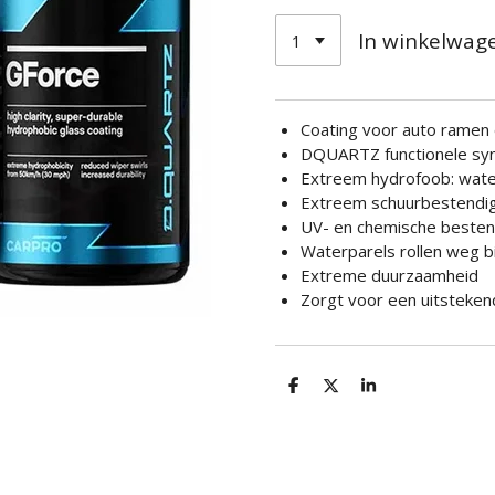
In winkelwag
Coating voor auto ramen 
DQUARTZ functionele syn
Extreem hydrofoob: water
Extreem schuurbestendi
UV- en chemische besten
Waterparels rollen weg b
Extreme duurzaamheid
Zorgt voor een uitstekend
D
D
S
e
e
h
l
e
a
e
l
r
n
e