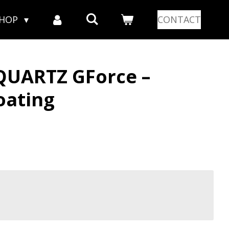
SHOP
CONTACT
UARTZ GForce –
oating