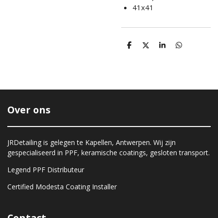
41x41
D
D
S
D
e
e
h
e
l
e
a
l
e
l
r
e
n
e
n
Over ons
JRDetailing is gelegen te Kapellen, Antwerpen. Wij zijn
gespecialiseerd in PPF, keramische coatings, gesloten transport.
Legend PPF Distributeur
Certified Modesta Coating Installer
Contact