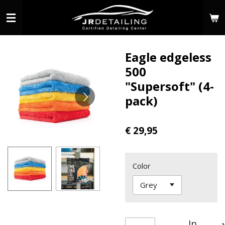
Ga
direct
naar
de
Eagle edgeless
hoofdinhoud
500
"Supersoft" (4-
pack)
€ 29,95
Color
In