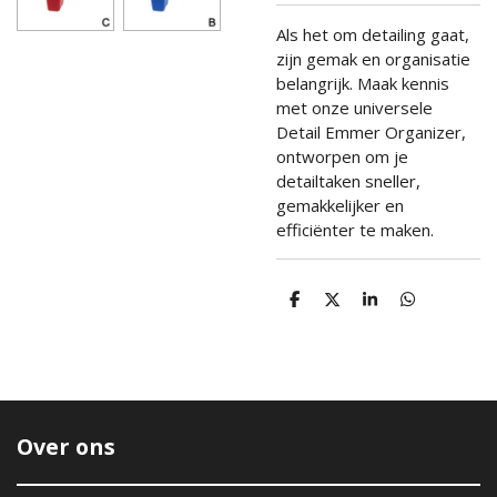
Als het om detailing gaat,
zijn gemak en organisatie
belangrijk. Maak kennis
met onze universele
Detail Emmer Organizer,
ontworpen om je
detailtaken sneller,
gemakkelijker en
efficiënter te maken.
D
D
S
D
e
e
h
e
l
e
a
l
e
l
r
e
n
e
n
Over ons