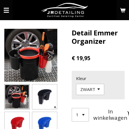
Ga
direct
naar
de
Detail Emmer
hoofdinhoud
Organizer
€ 19,95
Kleur
In
winkelwagen