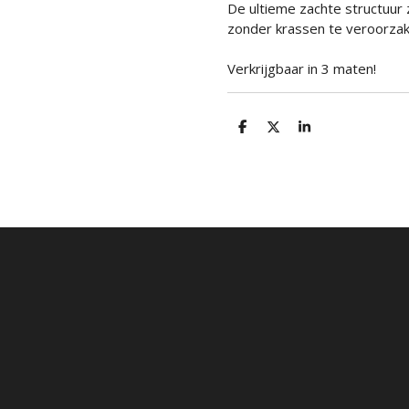
De ultieme zachte structuur
zonder krassen te veroorzak
Verkrijgbaar in 3 maten!
D
D
S
e
e
h
l
e
a
e
l
r
n
e