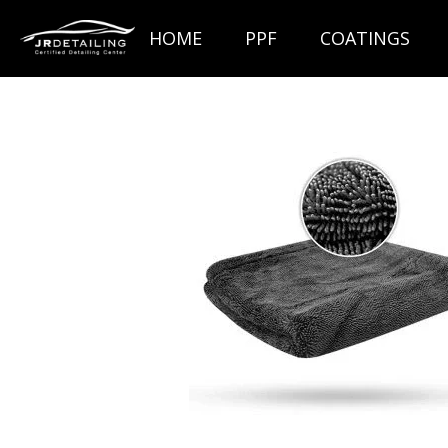
Ga
HOME
PPF
COATINGS
direct
naar
de
hoofdinhoud