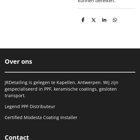
kunnen bereiken.
D
D
S
D
e
e
h
e
l
e
a
l
e
l
r
e
n
e
n
Over ons
JRDetailing is gelegen te Kapellen, Antwerpen. Wij zijn
gespecialiseerd in PPF, keramische coatings, gesloten
transport.
Legend PPF Distributeur
Certified Modesta Coating Installer
Contact