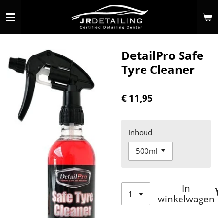
Ga
direct
naar
de
DetailPro Safe
hoofdinhoud
Tyre Cleaner
€ 11,95
Inhoud
In
winkelwagen