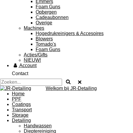
Emmers
Foam Guns
Opbergen
Cadeaubonnen
Overige
Machines
Hogedrukreinigers & Accesoires
Blowers
Tornado's
Foam Guns
Acties/Gifts
NIEUW!
Account
Contact
Welkom bij JR-Detailing
Home
PPF
Coatings
Transport
Storage
Detailing
Handwassen
Dieptereiniging