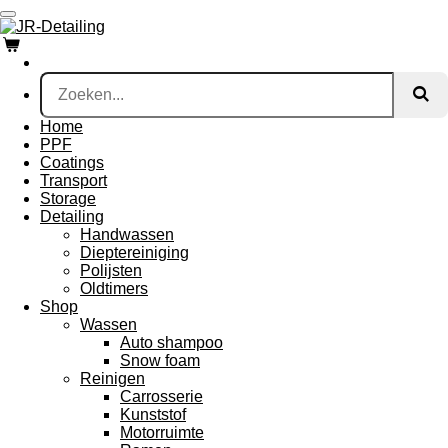
Ga
direct
naar
de
hoofdinhoud
Home
PPF
Coatings
Transport
Storage
Detailing
Handwassen
Dieptereiniging
Polijsten
Oldtimers
Shop
Wassen
Auto shampoo
Snow foam
Reinigen
Carrosserie
Kunststof
Motorruimte