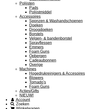
Polijsten
Pads
Polijstmiddel
Accessoires
Sponzen & Washandschoenen
Doeken
Droogdoeken
Borstels
Velgen- & bandenborstel
Sprayflessen
Emmers
Foam Guns
Opbergen
Cadeaubonnen
Overige
Machines
Hogedrukreinigers & Accesoires
Blowers
Tornado's
Foam Guns
Acties/Gifts
NIEUW!
Account
Zoeken
Winkelwagen