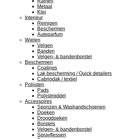
Ramen
Metaal
Klei
Interieur
Reinigen
Beschermen
Autoparfum
Wielen
Velgen
Banden
Velgen- & bandenborstel
Beschermen
Coatings
Lak bescherming / Quick detailers
Cabriodak / textiel
Polijsten
Pads
Polijstmiddel
Accessoires
Sponzen & Washandschoenen
Doeken
Droogdoeken
Borstels
Velgen- & bandenborstel
Sprayflessen