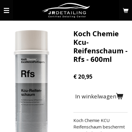
Ga
direct
naar
de
Koch Chemie
hoofdinhoud
Kcu-
Reifenschaum -
Rfs - 600ml
€ 20,95
In winkelwagen
Koch Chemie KCU
Reifenschaum beschermt