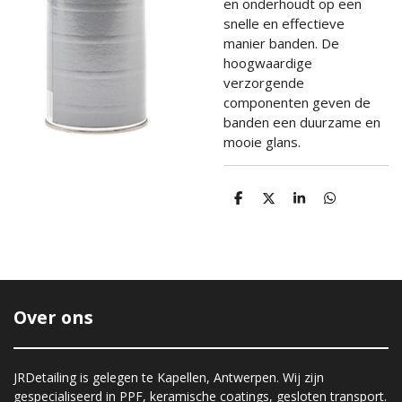
en onderhoudt op een
snelle en effectieve
manier banden. De
hoogwaardige
verzorgende
componenten geven de
banden een duurzame en
mooie glans.
D
D
S
D
e
e
h
e
l
e
a
l
e
l
r
e
n
e
n
Over ons
JRDetailing is gelegen te Kapellen, Antwerpen. Wij zijn
gespecialiseerd in PPF, keramische coatings, gesloten transport.