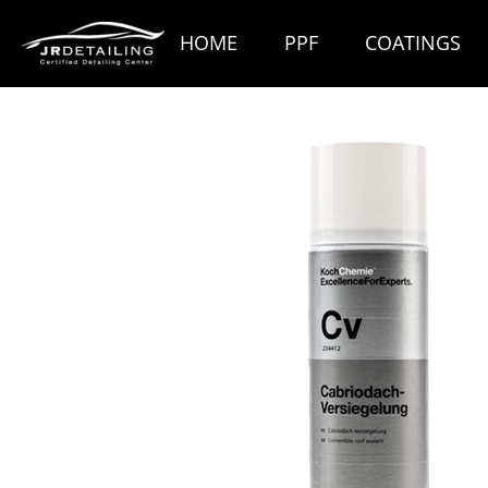
Ga
HOME
PPF
COATINGS
direct
naar
de
hoofdinhoud