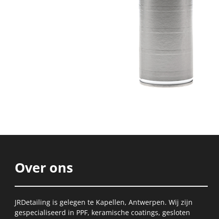
Over ons
JRDetailing is gelegen te Kapellen, Antwerpen. Wij zijn
gespecialiseerd in PPF, keramische coatings, gesloten