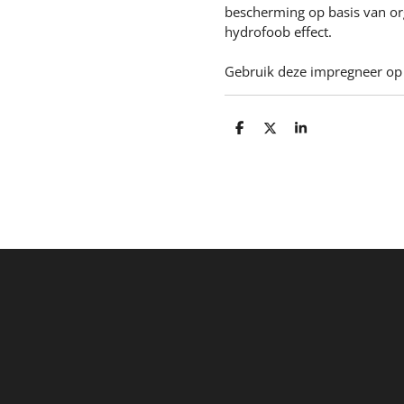
bescherming op basis van org
hydrofoob effect.
Gebruik deze impregneer op 
D
D
S
e
e
h
l
e
a
e
l
r
n
e