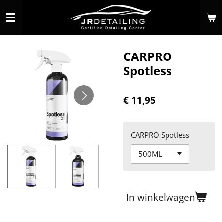
Ga
direct
naar
de
CARPRO
hoofdinhoud
Spotless
€ 11,95
CARPRO Spotless
In winkelwagen