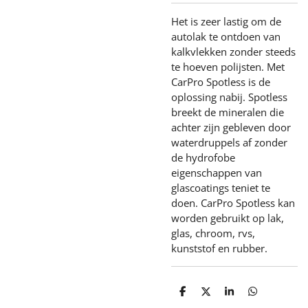
Het is zeer lastig om de
autolak te ontdoen van
kalkvlekken zonder steeds
te hoeven polijsten. Met
CarPro Spotless is de
oplossing nabij. Spotless
breekt de mineralen die
achter zijn gebleven door
waterdruppels af zonder
de hydrofobe
eigenschappen van
glascoatings teniet te
doen. CarPro Spotless kan
worden gebruikt op lak,
glas, chroom, rvs,
kunststof en rubber.
D
D
S
D
e
e
h
e