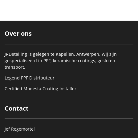
l
e
a
l
e
l
r
e
n
e
n
Over ons
JRDetailing is gelegen te Kapellen, Antwerpen. Wij zijn
gespecialiseerd in PPF, keramische coatings, gesloten
transport.
Legend PPF Distributeur
Certified Modesta Coating Installer
Contact
Jef Regemortel