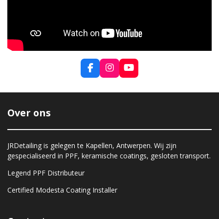
F
I
Y
a
n
o
c
s
u
e
t
T
b
a
u
Over ons
o
g
b
o
r
e
k
a
m
JRDetailing is gelegen te Kapellen, Antwerpen. Wij zijn
gespecialiseerd in PPF, keramische coatings, gesloten transport.
Legend PPF Distributeur
Certified Modesta Coating Installer